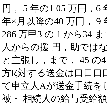
円， 5 年の1 05 万円，
年×月以降の40 万円， 9 年
286 万甲3 の 1 から
人からの援 円，助では
と主張し，まで， 45 の
方lζ対する送金は口口口口
て申立人Aが送金手続を
被・ 相続人の給与受給額は