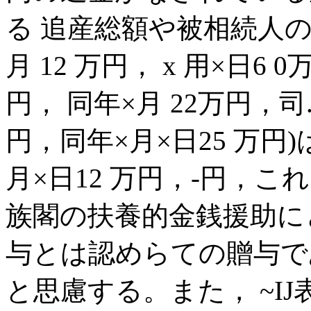
る 追産総額や被相続人
月 12 万円， x 用×日6 
円， 同年×月 22万円，司.
円，同年×月×日25 万円
月×日12 万円，-円，
族閣の扶養的金銭援助に
与とは認めらての贈与で
と思慮する。また， ~IJ表