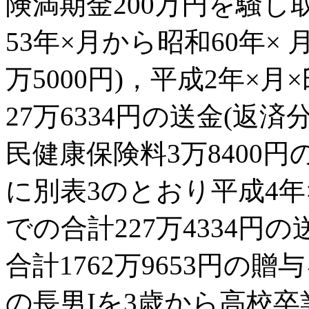
険満期金200万円を騒し
53年×月から昭和60年×
万5000円)，平成2年×
27万6334円の送金(返
民健康保険料3万8400
に別表3のとおり平成4年
での合計227万4334円
合計1762万9653円の
の長男Iを3歳から高校卒