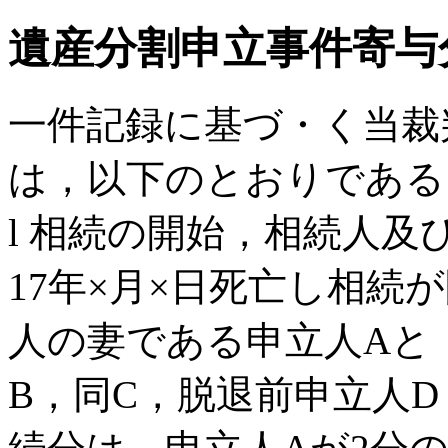
遺産分割申立事件寄与
一件記録に基づ・く当裁
は，以下のとおりである
l 相続の開始，相続人
17年×月×日死亡し相続
人の妻である申立人Aと
B，同C，脱退前申立人D