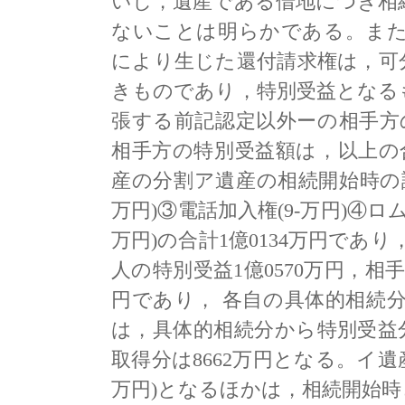
いし，遺産である借地につき相
ないことは明らかである。また
により生じた還付請求権は，可
きものであり，特別受益となる
張する前記認定以外ーの相手方
相手方の特別受益額は，以上の合計3380
産の分割ア遺産の相続開始時の評価
万円)③電話加入権(9-万円)④ロ
万円)の合計1億0134万円であ
人の特別受益1億0570万円，相手
円であり， 各自の具体的相続分
は，具体的相続分から特別受益分
取得分は8662万円となる。イ遺
万円)となるほかは，相続開始時