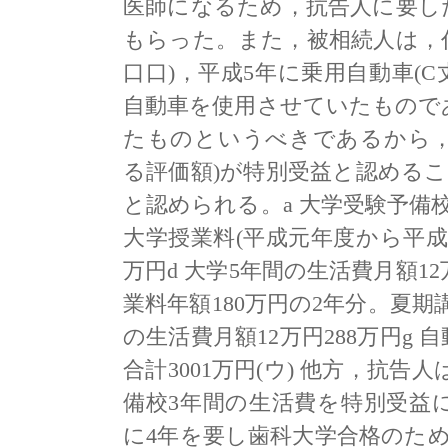
医師になるため，抗告人に要し
もらった。また，被相続人は，代
口口)，平成5年に乗用自動車(C
自動車を使用させていたもので
たものというべきであるから，以
る評価額)が特別受益と認めるこ
と認められる。a 大学受験予備校
大学授業料(平成元年度から平成5年
万円d 大学5年間の生活費月額12
業料年額180万円の2年分。夏期講習
の生活費月額12万円288万円g 自
合計3001万円(ウ) 他方，抗
備校3年間の生活費を特別受益
に4年を要し歯科大学合格のた