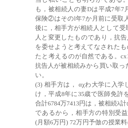
も，被相続人の妻Dは平成7年7月
保険②はそのl年7か月前に受取
後に，相手方が相続人として受
人と変更したものであり，抗告
を委せようと考えてなされたも
たと考えるのが自然である。c
抗告人が被相続みから買い取っ
い。
(3) 相手方は， αχわ大学に
け，平成8年に35歳で医師免
合計6784万7413円は，被相
であるから，相手方の特別受益で
(月額6万円) 72万円予倣の授業