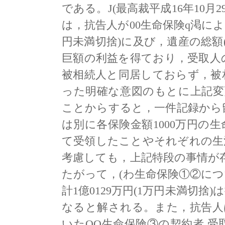
である。J(最高裁平成16年10月2
は，抗告人が00生命保険q渇によ
円未満切捨)に及び，遺産の総額(
巨額の利益を得ており，受取人
被相続人と同居しておらず，被
った明確な意図のもとに上記変
ことからすると，一件記録から
は別に各保険金額1000万円の
て受領したことやそれぞれの生
考慮しても，上記特段の事情が
たがって，(わ生命保険①②に
計1億0129万円(1万円未満切
なると解される。また，抗告人は
いたOO生命保険③の契約者.