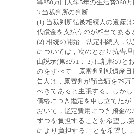
等850万円大学5年の生活費360
3 当裁判所の判断
(1) 当裁判所弘被相続人の遺
代償金を支払うのが相当である
(2) 相続の開始，法定相続人
については，次のとおり抗告理
由説示(第3の1， 2) に記載
のをすべて「原審判別紙遺産目
告人は，原審判が預金額を79
べきであると主張する。しかし
価格につき鑑定を申し立てたが
おいて，鑑定費用につき預金の
ずつを負担することを希望し.
により負担することを希望し，