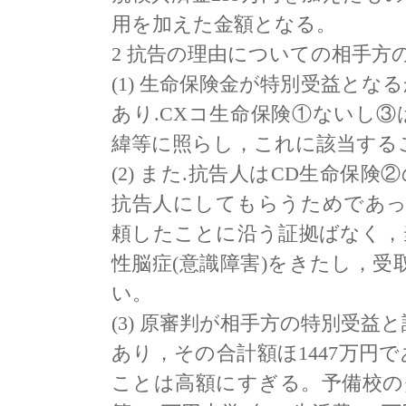
用を加えた金額となる。
2 抗告の理由についての相手方
(1) 生命保険金が特別受益と
あり.CXコ生命保険①ないし
緯等に照らし，これに該当する
(2) また.抗告人はCD生命保
抗告人にしてもらうためであっ
頼したことに沿う証拠ばなく，
性脳症(意識障害)をきたし，
い。
(3) 原審判が相手方の特別受
あり，その合計額ほ1447万円で
ことは高額にすぎる。予備校の費