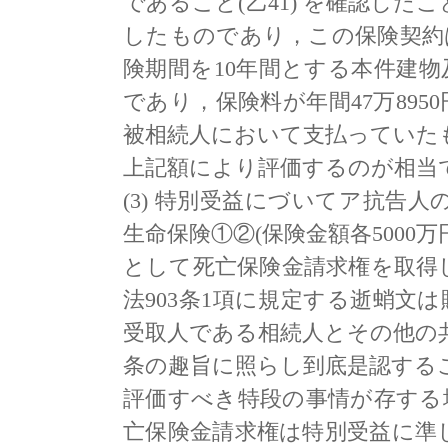
であること(乙41) を確認し
したものであり，この保険契約は
険期間を10年間とする本件建
であり，保険料が年間47万895
被相続人において支払っていた
上記額により評価するのが相当
(3) 特別受益にづいてア抗告人
生命保険①②(保険金額各5000
として死亡保険金請求権を取得
法903条1項に規定する逝蛸文は
受取人である相続人とその他の共
条の趣旨に照らし到底是認する
評価すべき特段の事情が存する
亡保険金請求権は特別受益に準