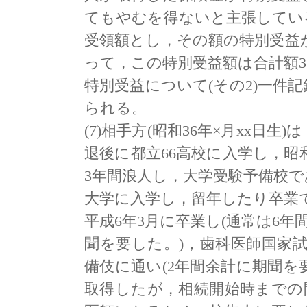
てもやむを得ないと主張してい
受領額とし，その額の特別受益
って，この特別受益額は合計額37
特別受益について(その2)一件
られる。
(7)相手方(昭和36年×月xx日生
退後に都立66高校に入学し，昭
3年間浪人し，大学受験予備校であ
大学に入学し，留年したり卒業
平成6年3月に卒業し(通常は6年
聞を要した。)，歯科医師国家
備伎に通い(2年間余計に期聞を
取得したが，相続開始時までの