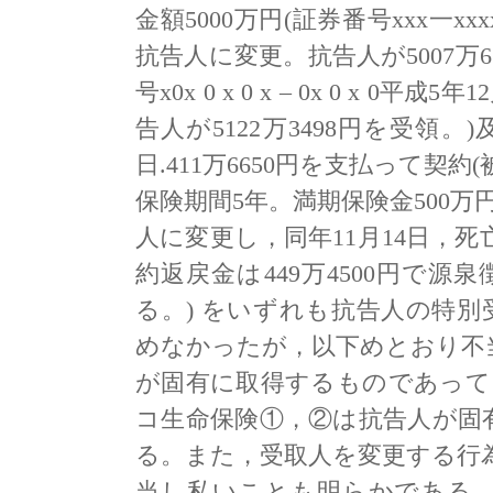
金額5000万円(証券番号xxx一x
抗告人に変更。抗告人が5007万6
号x0x 0 x 0 x – 0x 0 x
告人が5122万3498円を受領
日.411万6650円を支払って契
保険期間5年。満期保険金500万
人に変更し，同年11月14日，
約返戻金は449万4500円で源泉
る。) をいずれも抗告人の特
めなかったが，以下めとおり不当
が固有に取得するものであって
コ生命保険①，②は抗告人が固
る。また，受取人を変更する行為
当し私いことも明らかである