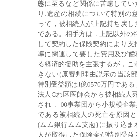
態に至るなど関係に苦慮してい
り.遺産の相続について特別の
って，被相続人が上記持ち戻し
である。相手方は，上記以外の特
して契約した保険契約により支払わ
導に関連して要した費用及び歯
る経済的援助を主張するが，こ
きない(原審判理由説示の当該
特別受益額はl億0570万円であ
法人Cわ区医師会から被相続人死
され， 00事業団から小規模企
である被相続人の死亡を原因とし
(ムム銀行ムム支庖}に振り込
人が取得した保険金が特別受益