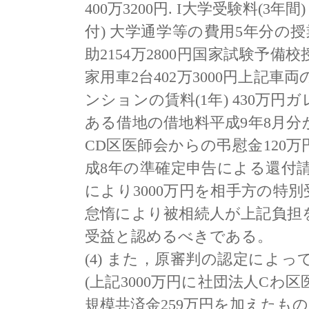
400万3200円. I大学受験料(3年
付) 大学通学等の費用5年分の授
助2154万2800円国家試験予備校
家用車2台402万3000円上記車
ンションの賃料(1年) 430万
ある借地の借地料平成9年8月分から
CD区医師会からの弔慰金120万円
成8年の準確定申告による還付請
により3000万円を相手方の特
怠惰により被相続人が上記負担
受益と認めるべきである。
(4) また，原審判の認定によっ
(上記3000万円に社団法人Cわ
規模共済金259万円を加えたもの