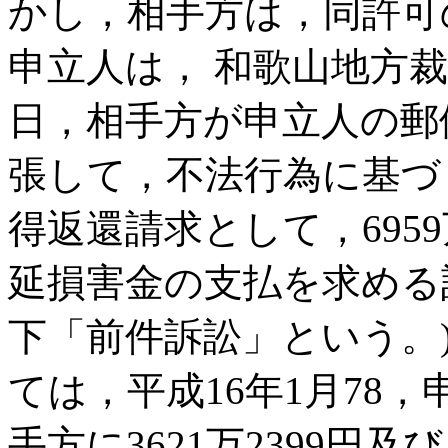
かし，相手方は，同許可
申立人は， 和歌山地方裁
日，相手方が申立人の郵
張して，不法行為に基づ
得返還請求として，695
延損害金の支払を求める訴え
下「前件訴訟」という。
ては，平成16年1月78
手方に3621万2399