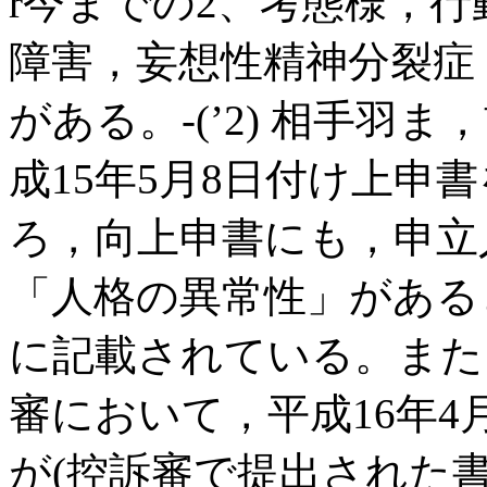
r今までの2、考態様，
障害，妄想性精神分裂症
がある。-(’2) 相手羽
成15年5月8日付け上申
ろ，向上申書にも，申立
「人格の異常性」がある
に記載されている。また
審において，平成16年4
が(控訴審で提出された