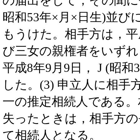
の届出をして，その聞に長
昭和53年×月×日生)並びに
もうけた。相手方は，平成
び三女の親権者をいずれ
平成8年9月9日， J (昭
した。(3) 申立人に相
一の推定相続人である。
失ったときは，相手方の
て相続人となる。