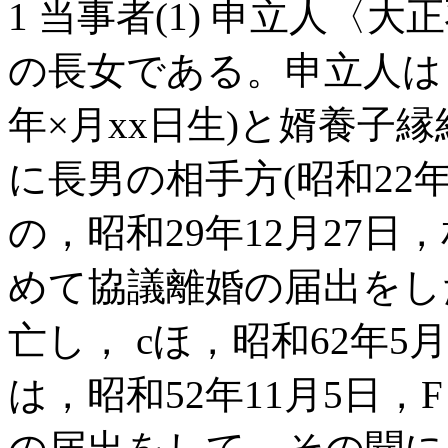
1 当事者(1) 申立人〈大正
の長女である。申立人は，昭和
年×月xx日生)と婿養子
に長男の相手方(昭和22
の，昭和29年12月27
めて協議離婚の届出をした
亡し， cほ，昭和62年5月
は，昭和52年11月5日，F