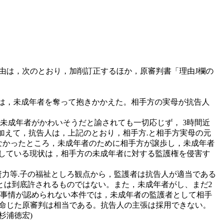
理由は，次のとおり，加削訂正するほか，原審判書「理由J欄の
告人は，未成年者を奪って抱きかかえた。相手方の実母が抗告人
ら未成年者がかわいそうだと諭されても一切応じず， 3時間近
を「加えて，抗告人は，上記のとおり，相手方.と相手方実母の元
なかったところ，未成年者のために相手方が譲歩し，未成年者
している現状は，相手方の未成年者に対する監護権を侵害す
資力等.子の福祉としろ観点から，監護者は抗告人が適当である
とは到底許されるものではない。また，未成年者がし、まだ2
な事情が認められない本件では，未成年者の監護者として相手
う命じた原審判は相当である。抗告人の主張は採用できない。
杉浦徳宏)