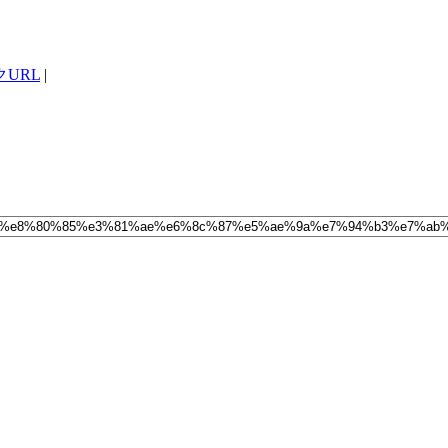
URL
|