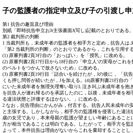
子の監護者の指定申立及び子の引渡し申
第1 抗告の趣旨及び理由
別紙「即時抗告申立おJr主張書面J(写し)記載のとおりである
第2 裁判所の判断
1 当裁判所も，未成年者の監護者を相手方と定め，抗告人は
「第2 当裁判所の判断」のとおりであるから，これを引用す
(1) 原審判書2頁3行自の「おっぱい」を「授乳」に改める。
(2) 原審判書2頁17行目から18行自の「申立人’の実母
のベルトをつかんで放さないため」に改める。
(3) 原審判書2頁19行目「話合いを続けたが，Jの後に，
くも押し問答が続いたが，Jを加える。(4)原審判書21行自
にいた未成年者を無理矢理奪い取りL 泣き叫ぶ未成年者を
を抗告人が連れ帰るのを承諾したのに，以後，未成年者を相
る違法状態と評価するほかない。」に改める。
2 なお，抗告理由にかんがみ，付言する。抗告人民未成年の
と主張する。しかしながら，相手方の監護権を侵害した違法
歳の女児であり，本来母親の監護が望ましい年齢にあること
方が相当であることは明白である。したがって，相手方を監
よって，本件抗告は理由がないからこれを棄却することとし，