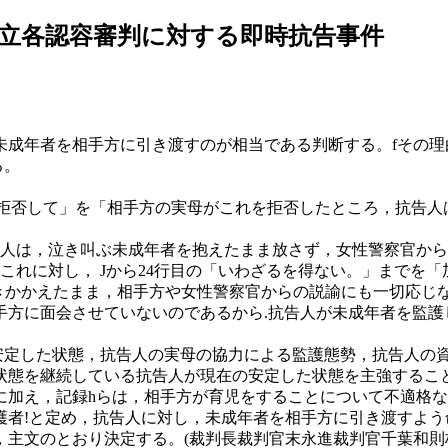
立各認容審判に対する即時抗告事件
。
.未成年者を相手方に引き渡すのが相当である判断する。fその
る。
がこれを拒否して」を「相手方の実母がこれを拒否したところ，抗
 「抗告人は，泣き叫ぶ未成年者を抱えたまま放さず，女性警察官か
の「これに対し， Jから24行目の「いわざるを得ない。」まで
抱きかかえたまま，相手方や女性警察官からの説諭にも一切応じ
手方に面会させていないのであるから.抗告人が未成年者を監護
安定した状態，抗告人の実母の協力による監護態勢，抗告人の
状態を継続している抗告人が現在の安定した状態を主強するこ
に加え，記録hらは，相手方が育児をすることについて不適格
護者!と定め，抗告人に対し，未成年者を相手方に引き渡すよ
主文のとおり決定する。(裁判長裁判官末永進裁判官千葉和則