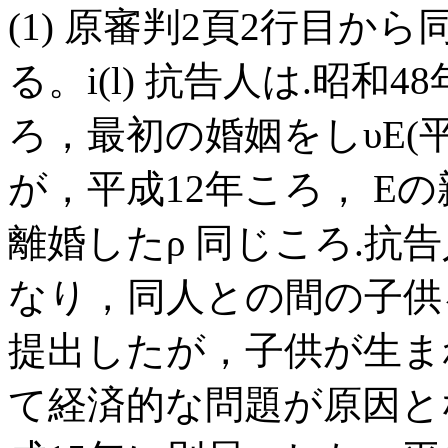
(1) 原審判2頁2行目か
る。i(l) 抗告人は.昭和
ろ，最初の婚姻をしυE(
が，平成12年ころ， E
離婚したρ 同じころ.抗
なり，同人との間の子供
提出したが，子供が生ま
て経済的な問題が原因と