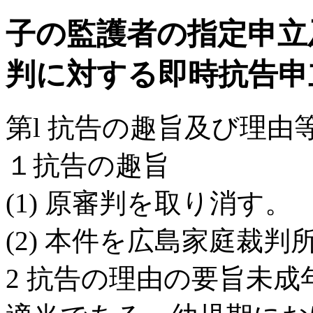
子の監護者の指定申立
判に対する即時抗告申
第l 抗告の趣旨及び理由
１抗告の趣旨
(1) 原審判を取り消す。
(2) 本件を広島家庭裁
2 抗告の理由の要旨未