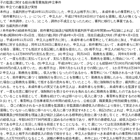
子の監護に関する処分(養育費免除)申立事件
第1 申立ての趣旨及び実情
本件は，当裁判所が平成16年11月12日にした，申立人は相手方に対し，未成年者らの養育料として一
「前件審判Jという。j・について，申立人が，平成17年8月24日付けで会社を退職し.収入が無くなった
して「本件調停」という。)ところ，調停が不成立となったために，審判に移行した事案である。
第2 当裁判所の判断
.l 本件紛争の経緯本件記録，前件審判記録及び福岡高等裁判所平成16年間第xxx号記録によれば，
年者c(昭和63年×月x日生，現在17歳).同D (平成4年×月×日生，現在日歳)及び向E (平成7年
は，平成16年11月12日，申立人は相手方に対し，未成年者らの養育料として未払分に加え，平成1
審判に対する抗告は，同年12月28日に棄却された。申立人は，前件審判において，未成年者らに
る場合，退職してでも抵抗する旨記載した書面を提出した。(3) 相手方は，申立人の給与について，前件
の給与から12万8055円の支払を受けた。(4) 申立λは，同月24日，勤務先を退職し，同年9月
いて，一度も任意に支払っておらず，支払う意思もないところ，勤務先を退職した理由について，
で・あると陳述している。(5) 申立人は，平成16年において，少なくとも総額467万1931円の給与収
8035円の収入を得ていた。(6) 相手方は，同年7月から11月までの聞において， 1か月平均13万3
2 申立人は，勤務先を退職し，収入が無くなったのであるから，養育料について免除されるべきであ
ところ，前件審判に基つ’く強制執行を受けたことを契機として〉勤務先を退職したから，現在は収入
た場合には勤務先を退職して抵する旨の意向を有していたところ，現に強制執行を受け，裁判所によ
られる。そもそも，未成年者らの実父である申立人は，未成年者らを扶養し，未成年者らを監護する
ず，一度も任意に履行せず，強制執行を受けるやそれを免れるために勤務先を退職したのであるか
していることを前提として，勤務を続けていれば得ベかりし収入に基づき，養育料を算定するのが
3 (1) そして，養育料は.①当事者双方の年間の総収入から，公租公課，職業費及び特別経費を
出し， ③この配分されるべき生活費を監護親と非監護親の基礎収入の割合により按分して算定される
退職していなかった場合に得ベかりし収入に基づき算定す4きところ，前記1(5)によれば，申立人は
職業費及び特別経費を理論上及び統計上認められる標準的な割合に基づき差し引くと，申立人の基礎収入
の総収入は，年額160万7736円程度と認めるのが相当であり，相手方の基礎収入は，総収入Q)42パ
方である申立人と生活した場合を前提とすることになる。そして.親については生活扶助基準に基づ
100とした場合，0歳から14歳までの子については55，15歳から19歳までの子については90とす
を，申立人と相手方の基礎収入の割合で按分すると，申立人が負担すべき未成年者らの養育料の目安は
除した2万7033円となるところ，諸般の事情を総合考慮し，本件において申立人が相手方に対し負担