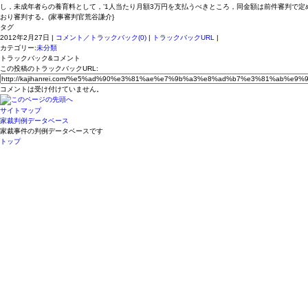
し，未成年者らの養育料として，’1人当たり月額3万円を支払うべきところ，同金額は前件審判で
おり審判する。(家事審判官荒谷謙介}
タグ
2012年2月27日 |
コメント／トラックバック(0)
|
トラックバックURL
|
カテゴリー:
未分類
トラックバック&コメント
この投稿のトラックバックURL:
コメントは受け付けていません。
サイトマップ
家裁判例データベース
家裁事件の判例データベースです
トップ