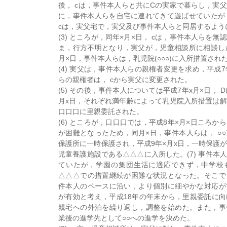
後， cは，事件本人らと共にCの実家で暮らし，実
に，事件本人らを自宅に連れてきて遊ばせていたが
cは，実父宅で，実父及び事件本人らと同居するよう
(3) ところが，同年×月×日， cは，事件本人らを
ま，行方不明となり，実父が，児童相談所に相談し
月×日，事件本人らは，乳児院(○○○)に入所措置され
(4) 実父は，事件本人らの親権者変更を求め，平成7
らの親権者は， cから実父に変更された。
(5) その後，事件本人については平成7年x月×日， 
月x日，それぞれ満年齢によって乳児院入所措置は
口口口に里親委託された。
(6) ところが，口口口では，平成8年×月×日ころか
が困難となったため，同月×日，事件本人らは， ○
保護所に一時保護され，平成9年×月x日，一時保護
児童養護施設である△△△に入所した。(7) 事件本
ていたが，学園の集団生活に適応できず，中学校
△△△での措置継続が困難な状況となった。そこで
件本人のペースに沿い，より個別に細やかな対応が
が有効と考え，平成18年の年末から，里親委託に
親宅への外泊を繰り返し，調整を始めた。また，事
業後の進学先として○○への進学を決めた。