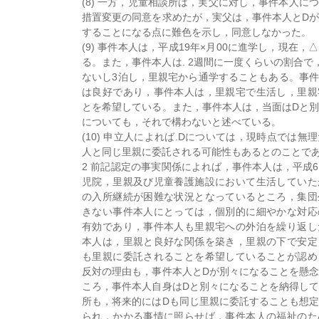
(8) 一方，児童相談所は，実父に対し，事件本人に
措置変更の同意を求めたが，実父は，事件本人とD
することになる点に難色を示し，同意しなかった。
(9) 事件本人は，平成19年×月00に進学し，現在
る。また，事件本人は. 2週間に一度くらいの割合で
ないし3泊し，里親宅から通学することもある。事
は良好であり，事件本人は，里親宅で生活し，里親
とを希望している。また，事件本人は，当面はDと
についても，それで構わないと述べている。
(10) 申立人によれば.Dについては，現時点では無
人と同じ里親に委託される可能性もあるとのことで
2 前記認定の事実関係によれば，事件本人は，平成
児院，里親及び児童養護施設において生活していた
の入所継続が困難な状況となっているところ，集団
きない事件本人にとっては，個別的に細やかな対応
有効であり，事件本人も里親宅への外泊を繰り返し
本人は，里親と良好な関係を築き，里親の下で安定
も里親に委託されることを希望していることが認め
反対の理由も，事件本人とDが別々になることを懸
ころ，事件本人自身はDと別々になることを納得し
所も，将来的にはDも同じ里親に委託することも想
られ，かかる事情に照らせば，事件本人の福祉のた