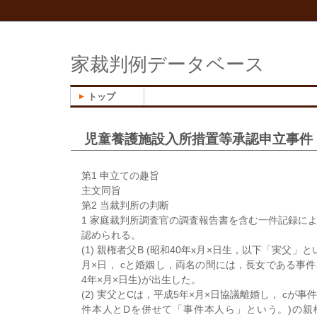
家裁判例データベース
トップ
児童養護施設入所措置等承認申立事件
第1 申立ての趣旨
主文同旨
第2 当裁判所の判断
1 家庭裁判所調査官の調査報告書を含む一件記録に
認められる。
(1) 親権者父B (昭和40年x月×日生，以下「実父」
月×日， cと婚姻し，両名の間には，長女である事件
4年×月×日生)が出生した。
(2) 実父とCは，平成5年×月×日協議離婚し， cが事
件本人とDを併せて「事件本人ら」という。)の親