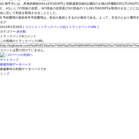
(3) 相手方には，具体的相続分6114万1826円と別紙遺産目録A記載5の土地の評価額3351万15
2， 4ないし7の預金の全部， 8の現金の全部及び3の預金のうち391万9028円を取得させること
合に応じて利息を取得させることとした。
9 手続費用の負担本件手続費用は，各自の負担とするのが相当である。よって，主文のとおり審判す
タグ
2012年2月26日 |
コメント／トラックバック(0)
|
トラックバックURL
|
カテゴリー:
未分類
トラックバック&コメント
この投稿のトラックバックURL:
コメントは受け付けていません。
サイトマップ
家裁判例データベース
家裁事件の判例データベースです
トップ