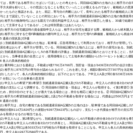
ては，長男である相手方にそばにいてほしいとの考えから，同目録A記載5の土地の上に相手方の自
手方夫婦を頼りにし，その世話になることも増えていったことが窺えるものであり，被相続人の意識
かったものと推認される。また，前記，寄与分の判断において，長年にわたる相手方の被相続人に対
与とまで認定していないこととの対比においても，相手方の別紙遺産目録A記載5の土地の無償使用
(4) 相手方の独身時代における親元での居住利益申立入らは，相手方が就労した後も， 30歳で
として主張するようであるが，これは特別受益にはあたらない。
(5) 相手方の住宅建設時の資金援助申立人らは，相手方が自宅を建設する際，被相続人から材木購
(6) 相手方に対する亡母F葬儀残金の贈与申立人らは，相手方が亡母Fの葬儀後，被相続人から残金
5 遺産の現状及び評価
(1 ) 別紙遺産目録A記載1の土地は，駐車場，広告塔用地として利用されており，相手方が管理し
居住者はおらず，相手方が管理している。同目録記載5の土地の上には，相手方の居宅がある。別紙
(2) 別紙遺産目録A記載1ないし5の各不動産の評価は，別紙遺産目録記載のとおりとすることに
とから，当事者全員の合意により，使用借権分として土地本来の価額から15パーセントを減じた価
6 各人の具体的相続分
(1) 審判時における遺産は，不動産がl億7791万4766円，預貯金・現金が3439万8153円の合計2億
(2) 相手方に876万円の寄与分が認められるので，これを差し引き，残額2億0952万7307円を法定
(3) したがって，各人の具体的相続分額は，以下のとおりである。ア申立人A及び同C各5238万1826円イ申立人
7 分割についての当事者の意見等
(1) 申立入らの希望ア第1希望① 別紙遺産目録A記載1及び2の不動産は，申立入らの持分各3分の
償金の支払いにより調整する。① 同目録Bの預貯金・現金は，申立入らが取得する。イ第2希望① 
ため，持分3分のlとすることが過大である場合には，持分を相応に減少させる。② 同目録A記載5
(2) 相手方の希望別紙遺産目録A記載し2及び5の不動産を取得する場合には，代償金は2500万
8 遺産の分割
(1) 相手方は，自宅の敷地である別紙遺産目録A記載5の土地のほか，駐車場である同目録A記載し2
相続分額6114万1826円との差額が6397万8423円にものぼり，支払うべき代償金が相手方の
みを取得させるのが相当である。
(2) 申立人らは，第2希望ながら，別紙遺産目録A記載lないし4の不動産の持分各3分のlでの共有
2の不動産を申立人らの持分各3分のlでの共有とし，同目録A記載3及び4の不動産を申立人A及び同Cの
申立人A及び同Cは各5033万4173円相当の不動産を取得することになる。申立人ら各人の具体的相
円，申立人Bは267万2580円である。