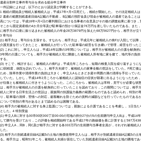
遺産分割申立事件寄与分を求める処分申立事件
一件記録によれば，以下のとおり認定及ぴ判断することができる。
1 相続の開始及ぴ相続人被相続人は，平成17年×月×日死亡し，相続が開始した。 その法定相続人
2 遺産の範囲別紙遺産目録A記載の不動産， B記載の預貯金及ぴ現金が被相続人の遺産であること
高については，平成18年×月×日の審判期日における当事者の合意及びその後の調査結果に基づき，
そこから固定資産税の4か月分等及び駐車場の預かり保証金76万円を差し引いたものである。また， 同
に相手方の口座に振り込まれた被相続人の年金28万3879円を加えた68万5627円から，相手方が立
3 寄与分
(1) 相手方は，寄与分を主張する。すなわち，相手方は，平成元年に被相続人の喪Fが入院して以
介護支援を行ってきたこと，被相続人が行っていた駐車場の経営を引き継いで管理，経営を行ったこと
(2) これに対し，申立人らは，平成14年以降の3年間については，相手方が被相続人の介護を献
3年間の介護についても，相手方が被相続人宅に隣接した被相続人所有地に家を建て，地代等の負担も
する。
(3) そこで，検討するに，被相続人の喪Fは，平成元年ころから，短期の検査入院を繰り返すように
にl回程度，病院を訪れていた。)，相手方夫婦で，被相続人の家事全般の世話をしていた。F死亡
ため，除草作業や清掃作業の負担は大きく，申立人Aもときどき庭や周囲の溝の清掃を手伝っていた
していた。しかし，平成14年2月ころから被相続人に認知症の症状が顕著に出るようになったため
が往復とも被相続人に付きそうようになった。このころから，被相続人は常時，見守りが必要な状態
は，相手方が被相続人の介護を献身的に行っていたことを認めており，この期間については，相手方
続人に対する日常生活上の世話は，親族間の扶護協力義務の範囲のものであると認められ，特別の寄
り，駐車場の清掃，苦情への対応，顧客離れを防ぐための賃料の減額などを行っていたものであるが
について特別の寄与があるとまで認めるのは困難である。
(4) 相手方の被相続人に対する身上監護については，親族による介護であることを考慮し， 1日当たり80
とした。4 特別受益
(1) 申立人Bに対する00市00区000丁目00-00の宅地の持分27分の5の生前贈与申立人Bは，平成
して贈与を受けており，この評価を相続開始時である平成17年の路線価を基に計算すると597万43
(2) 申立人A，同B，同C及び相手方に対する各333万円の生前贈与当事者全員が，それぞれ被相
した。
(3) 相手方の別紙遺産目録A記載5の土地の無償使用申立人らは，相手方が別紙遺産目録A記載5の土地
る。相手方は，昭和51年ころ，被相続人夫婦が居住していた別紙遺産目録A記載3の土地の隣地であ