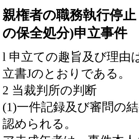
親権者の職務執行停止
の保全処分)申立事件
l 申立ての趣旨及び理
立書Jのとおりである。
2 当裁判所の判断
(1)一件記録及び審問の
認められる。