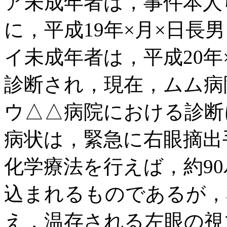
ア未成年者は，事件本人ら
に，平成19年×月×日長
イ未成年者は，平成20年
診断され，現在，ムム病
ウ△△病院における診断
病状は，緊急に右眼摘出
化学療法を行えば，約9
込まれるものであるが，
え，温存される左眼の視