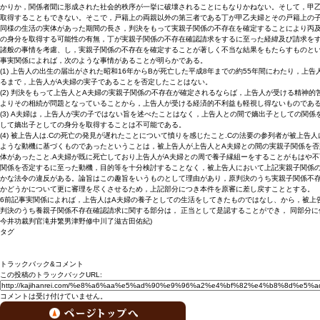
かりか，関係者聞に形成された社会的秩序が一挙に破壊されることにもなりかねない。そして，甲
取得することもできない。そこで，戸籍上の両親以外の第三者である丁が甲乙夫婦とその戸籍上の
同様の生活の実体があった期間の長さ，判決をもって実親子関係の不存在を確定することにより丙
の身分を取得する可能性の有無，丁が実親子関係の不存在確認請求をするに至った経緯及び請求を
諸般の事情を考慮、し，実親子関係の不存在を確定することが著しく不当な結果をもたらすものと
事実関係によれば，次のような事情があることが明らかである。
(1) 上告人の出生の届出がされた昭和16年からBが死亡した平成8年までの約55年間にわたり，
るまで，上告人がA夫婦の実子であることを否定したことはない。
(2) 判決をもって上告人とA夫婦の実親子関係の不存在が確定されるならば，上告人が受ける精神
よりその相続が問題となっていることから，上告人が受ける経済的不利益も軽視し得ないものであ
(3) A夫婦は，上告人が実の子ではない旨を述べたことはなく，上告人との間で嫡出子としての関
して嫡出子としての身分を取得することは不可能である。
(4) 被上告人は.Cの死亡の発見が遅れたことについて憤りを感じたこと.Cの法要の参列者が被上
ような動機に基づくものであったということは，被上告人が上告人とA夫婦との間の実親子関係を否
体があったこと.A夫婦が既に死亡しており上告人がA夫婦との周で養子縁組ーをすることがもはや
関係を否定するに至った動機，目的等を十分検討することなく，被上告人において上記実親子関係
かな法令の違反がある。論旨はこの趣旨をいうものとして理由があり，原判決のうち実親子関係不存
かどうかについて更に審理を尽くさせるため，上記部分につき本件を原審に差し戻すこととする。
6前記事実関係によれば，上告人はA夫婦の養子としての生活をしてきたものではなし、から，被上
判決のうち養親子関係不存在確認請求に関する部分は， 正当として是認することができ， 同部分に
今井功裁判官滝井繁男津野修中川了滋古田佑紀)
タグ
トラックバック&コメント
この投稿のトラックバックURL:
コメントは受け付けていません。