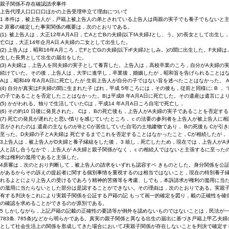
親子関係不存在確認請求事件
上告代理人口口口口ほかの上告受理申立て理由について
1 本件は，被上告人が，戸籍上被上告人の弟とされている上告人は両親の実子でも養子でもないと
2 原審の確定した事実関係の概要は，次のとおりである。
(1). 被上告人は，大正12年A月A日，亡Aと亡Bの夫婦(以下fA夫婦Jとし、う。)の長女として出
亡Cは，大正14年企月A日.A夫婦の二女として出生した。
(2) 上告人は，昭和16年A月ころ，亡Fと亡Gの夫婦(以下rF夫婦Jとしみ。)の聞に出生した。F
生した長男として出生の届出をした。
(3) A夫婦は，上告人を同夫婦の実子として養育した。上告入は，高校卒業のころ，自分がA夫婦
続けていた。その後，上告人は，大学に進学し，卒業後，婚姻したが，昭和旨を告げられることはなく，
Aは，昭和49 年A月A日に死亡したが 生前上告人が自分の子ではない旨を述べたことはなかった。 
(4) 自分が真実はF夫婦の聞に生まれた子 ばれ，平成 5年ころには，その後も，従前と同様に; 
の子であることを否定したことはなかった。Bは平成8 年A月A日に死亡した。その遺産は遺言によ
(5) かがわれる。独りで生活していたCは，平成14 年A月A日ころ自宅で死亡し，
(6) その約10 日後に発見された。 Cは， Bの死亡後も，上告人がA夫婦の実子であることを否
(7) 死亡の発見が遅れたと思い憤りを感じていたところ， c の法要の参列者を上告人が被上告人
言がされたのは.遺産の主なものがBとCが居住していた自宅の土地建物であり， Bの死後も Cが
至った。D夫婦の子とA夫婦は 死亡するまでこれを否定することはなかったこと，Cが相続したが，
3上告人は，被上告人がD夫婦と養子縁組をした後， 3 統し，死亡したため，現在では，上告人が
人と話し合うなかで，上告人が A夫婦と親子関係がなく， c の相続人ではないと主張するに至っ
求は権利の濫用であると主張した。
4原審は，次のとおり判断して，被上告人の請求をいずれも認容すベ きものとした。身分関係を公
があるからその訴えの提起者に関する個別事情を重視するのは相当ではないこと，現在の特別養子
れるよとにより上告人の受けるであろう精神的苦痛等を考慮、しでも，本訴請求が権利の濫用に当た
の濫用に当たらないとした部分は是認することができない。その理由は，次のとおりである。実親
有する判決をこれにより実親子関係を公証する戸籍の記 もって画一的確定を図り，載の正確性を確
の確認を求めることができるのが原別である。
5 しかしながら，上記戸籍の記載の正確性の要請等が例外を認めないものではないことは，民法が一定の
783条. 785条)などから明らかである。真実の親子関係と異なる出生の届出に基づき戸籍上甲
として社会生活上の関係を形成してきた場合においてJ実親子関係が存在しないことを判決で確定す