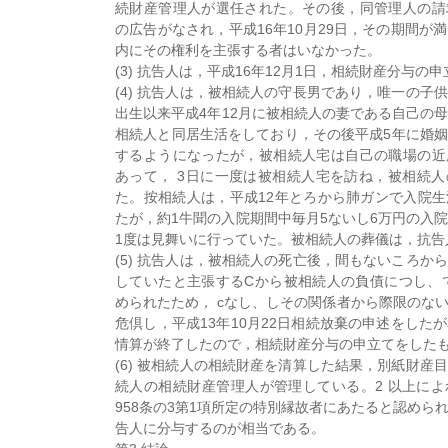
続財産管理人が選任された。その後，同管理人の請
の広告がなされ，平成16年10月29日，その期間が
内にその権利を主張する者はいなかった。
(3) 抗告人は，平成16年12月1日，相続財産分与の
(4) 抗告人は，被相続人の守長男であり，唯一の子
出生以来平成4年12月に被相続人の妻である自己の
相続人と同居生活をしており，その後平成5年に婚
するようになったが，被相続人宅は自己の職場の近
あって， 3日に一度は被相続人宅を訪ね，被相続
た。按相続人は，平成12年とろから肺ガンで入院
たが，約1牛聞の入院期間中毎月5ないし6万円の入
1度は見舞いに行っていた。被相続人の葬儀は，抗告
(5) 抗告人は，被相続人の死亡後，間もないころか
していたと主張するCから被相続人の負債につし、
められたため， cなし、しその関係者から際限のな
危倶し，平成13年10月22日相続放棄の申述をした
情算が終了したので，相続財産分与の申立てをした
(6) 被相続人の相続財産を清算した結果，別紙財産
続人の相続財産管理人が管理している。2 以上に
958条の3第1項所定の特別縁故者にあたると認めら
告人に分与するのが相当である。