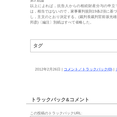
第3 結論
以上によれば，抗告人からの相続財産分与の申立
は，相当ではないので，家事審判規則19条2項に基
し，主文のとおり決定する。(裁判長裁判官前坂光
邦彦)〔編注〕別紙はすべて省略した。
タグ
2012年2月26日 |
コメント／トラックバック(0)
|
トラックバック&コメント
この投稿のトラックバックURL: