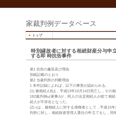
家裁判例データベース
トップ
特別縁故者に対する相続財産分与申
する即 時抗告事件
第1 抗告の趣旨及び理由
別紙記載のとおり
第2 当裁判所の判断理由
1 本件記録によれば，以下の事実が認められる。
(1) 被相続人Bは，平成13年10月14日死亡し，その
182裁判例u(家事Jが，同人の法定相続人が総て相
続人が不存在となった。
(2) cは，被相続人に対する債権者として，平成15
判所に対し，相続財産管理人選任の申立てをし，同年