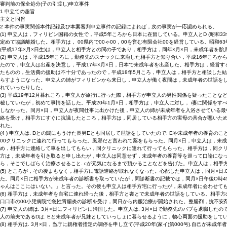
審判前の保全処分(子の引渡し)申立事件
1 申立ての趣旨
主文と同旨
2 本件の事実関係本件記録及び本案審判申立事件の記録によれば，次の事実が一応認められる。
(1) 申立人は，フィリピン国籍の女性で，平成5年ころから日本に在留している。申立人とD (昭和33年
定めて協議離婚した。相手方は， 00県内で00ゃ00，00を営む有限会社00を経営している。昭和63
(平成17年×月×日生)は，申立人と相手方との間の子であり，相手方は，同年×月×日，未成年者を
(2) 申立人は，平成15年ころに，勤務先のスナックに来庖した相手方と知り合い，平成16年こ
たので，申立人は出産を決意し，平成17年×月×日，日本で未成年者を出産した。相手方は，経営
たものの，生活費の援助は不十分であったので，平成18年5月ころ，申立人は，相手方と相談した
らすようになった。申立人の姉がフィリピンから来日し，申立人が働く夜間は，未成年者の世話を
れていったりした。
(3) 平成19年12月暮れころ，申立人が旅行に行った際，相手方が申立人の男性関係を疑ったこ
秘していたが，初めて事情を話した。平成20年1月×日，相手方は，申立人に対し， i妻に関係を
しなかった。同月×日，申立人が夜間仕事に出かけた後，申立人の姉が未成年者を入浴させている
絡を受け，相手方にすぐに抗議したところ，相手方は，同居している相手方の実母の具合が悪いため，
れた。
(4 ) 申立人は. Dとの聞にもうけた長男Eとも同居して世話をしていたので. Eや未成年者の養育
00クリニックに連れて行ってもらった。風邪だと言われて薬をもらった。同月×日，申立人は，未成
め，相手方に連絡して車を出してもらい，同クリニックに連れて行ってもらった。相手方は，同クリ
方は，未成年者を引き取ると申し出たが，申立人は同意せず，未成年者の養育等を巡って口論にな
ら，そこでしばらく治療させること. cが元気になるまで預かることなどを告げた。申立人は，相
(5) ところが，その後まもなく，相手方に電話連絡が取れなくなった。心配した申立人は，同月×
た。同月×日に相手方が未成年者の診断書を取っていたが，問診断書の記載では，同月×日午後O時4
ゃんはここにはいない。」と言った。その後も申立人は相手方宅に行ったが，未成年者に会わせて
(6) 相手方は，未成年者を自宅に連れ帰った後，相手方と喪とで未成年者の世話をしている。相手
口口市の00小児病院で急性胃腸炎の診断を受け，同日から内服治療が開始された。整腸剤，抗不安
(7) 申立人の姉は. 3月×日にフィリピンに帰国した。申立人は. 3月×日で勤務先のパプを退
人の前夫であるDは. Eと未成年者が兄妹としていっしょに暮らせるように，物心両面の援助をして
(8) 相手方は. 3月×日，当庁に親権者指定の調停を申し立て(平成20年(家イ)第000号).自己が未