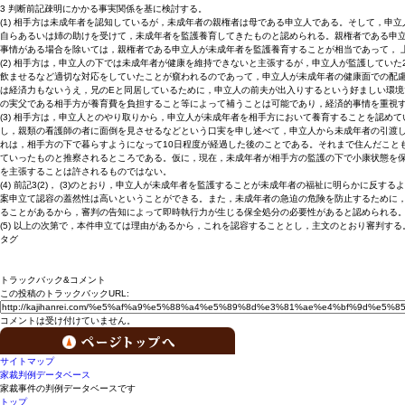
3 判断前記疎明にかかる事実関係を基に検討する。
(1) 相手方は未成年者を認知しているが，未成年者の親権者は母である申立人である。そして，
自らあるいは姉の助けを受けて，未成年者を監護養育してきたものと認められる。親権者である申
事情がある場合を除いては，親権者である申立人が未成年者を監護養育することが相当であって， 
(2) 相手方は，申立人の下では未成年者が健康を維持できないと主張するが，申立人が監護してい
飲ませるなど適切な対応をしていたことが窺われるのであって，申立人が未成年者の健康面での配
は経済力もないうえ，兄のEと同居しているために，申立人の前夫が出入りするという好ましい環
の実父である相手方が養育費を負担すること等によって補うことは可能であり，経済的事情を重視
(3) 相手方は，申立人とのやり取りから，申立人が未成年者を相手方において養育することを認
し，親類の看護師の者に面倒を見させるなどという口実を申し述べて，申立人から未成年者の引渡し
れは，相手方の下で暮らすようになって10日程度が経過した後のことである。それまで住んだこと
ていったものと推察されるところである。仮に，現在，未成年者が相手方の監護の下で小康状態を
を主張することは許されるものではない。
(4) 前記3(2)， (3)のとおり，申立人が未成年者を監護することが未成年者の福祉に明らかに
案申立て認容の蓋然性は高いということができる。また，未成年者の急迫の危険を防止するために
ることがあるから，審判の告知によって即時執行力が生じる保全処分の必要性があると認められる
(5) 以上の次第で，本件申立ては理由があるから，これを認容することとし，主文のとおり審判する
タグ
トラックバック&コメント
この投稿のトラックバックURL:
コメントは受け付けていません。
サイトマップ
家裁判例データベース
家裁事件の判例データベースです
トップ